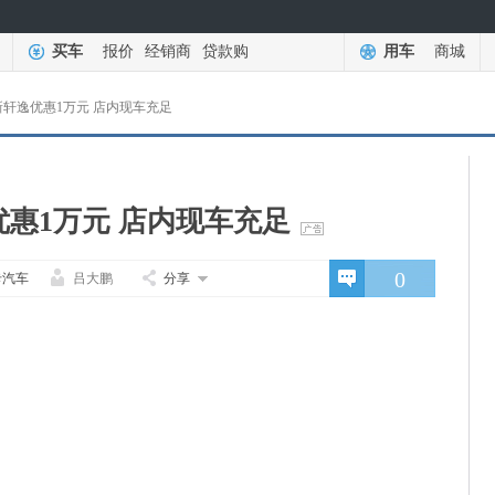
买车
报价
经销商
贷款购
用车
商城
轩逸优惠1万元 店内现车充足
惠1万元 店内现车充足
0
卡汽车
吕大鹏
分享