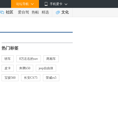
论坛导航
手机爱卡
社区
爱自驾
热帖
精选
文化
热门标签
轿车
8万左右的suv
两厢车
皮卡
奔腾b50
jeep自由侠
宝骏560
长安CS75
荣威rx5