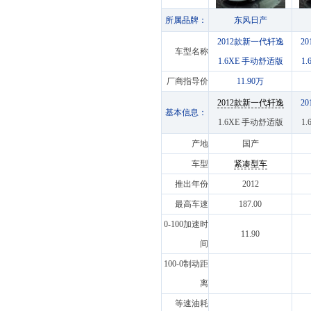
所属品牌：
东风日产
2012款新一代轩逸
2
车型名称
1.6XE 手动舒适版
1
厂商指导价
11.90万
2012款新一代轩逸
20
基本信息：
1.6XE 手动舒适版
1
产地
国产
车型
紧凑型车
推出年份
2012
最高车速
187.00
0-100加速时
11.90
间
100-0制动距
离
等速油耗