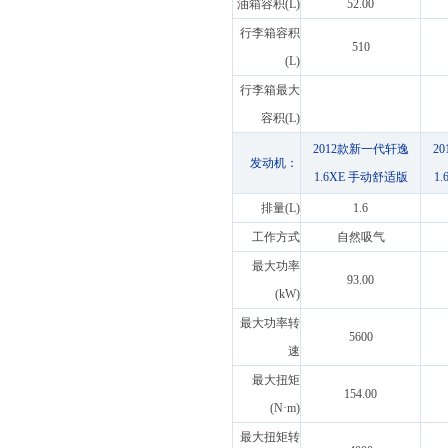
油箱容积(L)
52.00
行李箱容积
510
(L)
行李箱最大
容积(L)
2012款新一代轩逸
2
发动机：
1.6XE 手动舒适版
1
排量(L)
1.6
工作方式
自然吸气
最大功率
93.00
(kW)
最大功率转
5600
速
最大扭矩
154.00
(N·m)
最大扭矩转