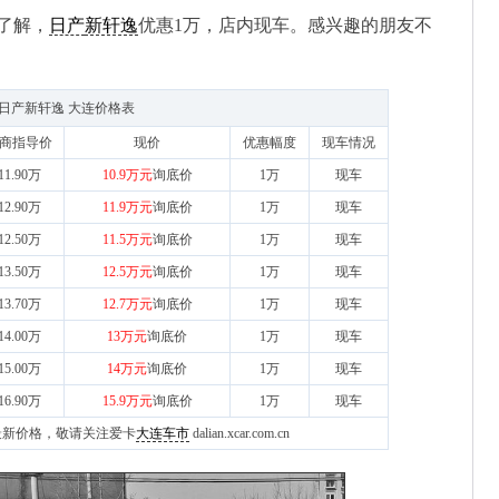
了解，
日产
新轩逸
优惠1万，店内现车。感兴趣的朋友不
日产新轩逸 大连价格表
商指导价
现价
优惠幅度
现车情况
11.90万
10.9万元
询底价
1万
现车
12.90万
11.9万元
询底价
1万
现车
12.50万
11.5万元
询底价
1万
现车
13.50万
12.5万元
询底价
1万
现车
13.70万
12.7万元
询底价
1万
现车
14.00万
13万元
询底价
1万
现车
15.00万
14万元
询底价
1万
现车
16.90万
15.9万元
询底价
1万
现车
地区最新价格，敬请关注爱卡
大连车市
dalian.xcar.com.cn