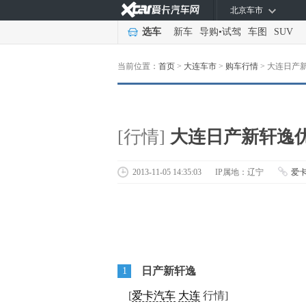
北京车市
选车
新车
导购
•
试驾
车图
SUV
当前位置：
首页
>
大连车市
>
购车行情
>
大连日产新
[行情]
大连日产新轩逸优
2013-11-05 14:35:03
IP属地：辽宁
爱
日产新轩逸
1
[
爱卡汽车
大连
行情]