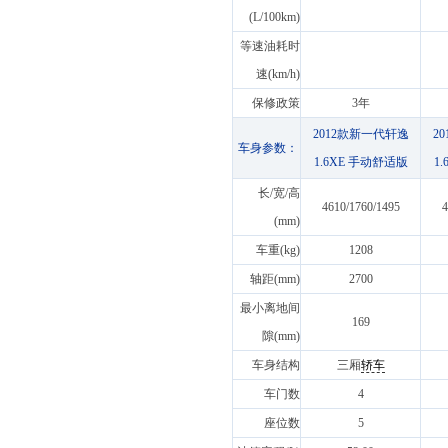
(L/100km)
等速油耗时
速(km/h)
保修政策
3年
2012款新一代轩逸
2
车身参数：
1.6XE 手动舒适版
1
长/宽/高
4610/1760/1495
4
(mm)
车重(kg)
1208
轴距(mm)
2700
最小离地间
169
隙(mm)
车身结构
三厢
轿车
车门数
4
座位数
5