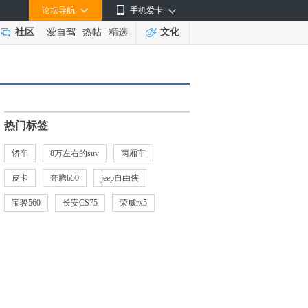
论坛导航
手机爱卡
社区
爱自驾
热帖
精选
文化
热门标签
轿车
8万左右的suv
两厢车
皮卡
奔腾b50
jeep自由侠
宝骏560
长安CS75
荣威rx5