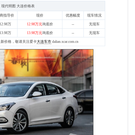
现代明图 大连价格表
商指导价
现价
优惠幅度
现车情况
12.98万
12.98万元
询底价
--
无现车
13.98万
13.98万元
询底价
--
无现车
地区最新价格，敬请关注爱卡
大连车市
dalian.xcar.com.cn