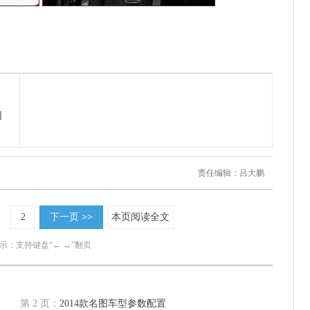
]
责任编辑：吕大鹏
2
下一页
>>
本页阅读全文
示：支持键盘“← →”翻页
第 2 页：
2014款名图车型参数配置