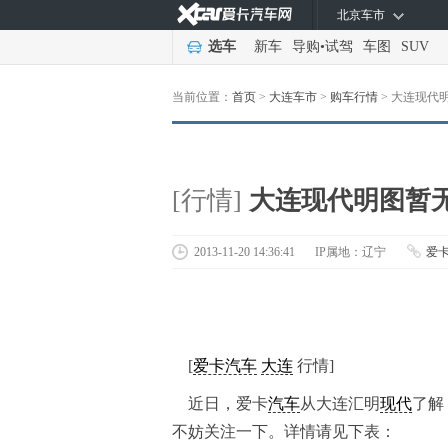
北京车市
选车
新车
导购
•
试驾
车图
SUV
当前位置：
首页
>
大连车市
>
购车行情
>
大连现代
[行情]
大连现代明图暂
2013-11-20 14:36:41
IP属地：辽宁
爱
[
爱卡汽车
大连
行情]
近日，爱卡
汽车
从大连汇明
现代
了解
不妨关注一下。详情请见下表：