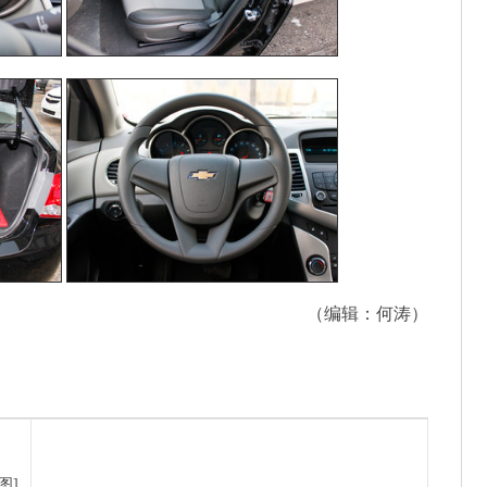
（编辑：何涛）
图]