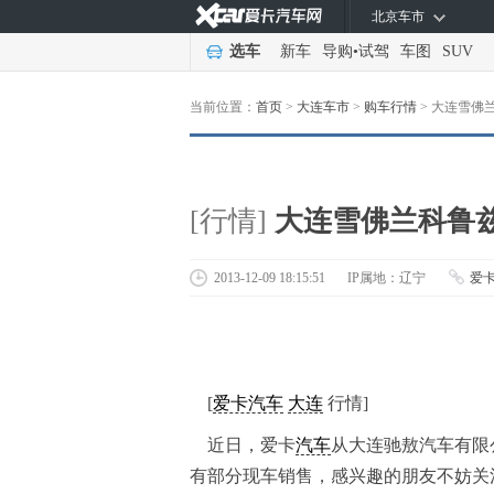
北京车市
选车
新车
导购
•
试驾
车图
SUV
当前位置：
首页
>
大连车市
>
购车行情
>
大连雪佛兰
[行情]
大连雪佛兰科鲁兹
2013-12-09 18:15:51
IP属地：辽宁
爱
[
爱卡汽车
大连
行情]
近日，爱卡
汽车
从
大连驰敖汽车有限
有部分现车销售，
感兴趣的朋友不妨关