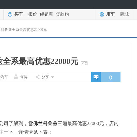
买车
报价
经销商
贷款购
用车
商城
科鲁兹全系最高优惠22000元
全系最高优惠22000元
0
卡汽车
何涛
分享
公司了解到，
雪佛兰科鲁兹
三厢最高优惠22000元，店内
注一下。详情请见下表：