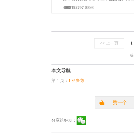
4008192707-8898
<<
上一页
1
提
本文导航
第 1 页：
1.科鲁兹
赞一个
分享给好友：