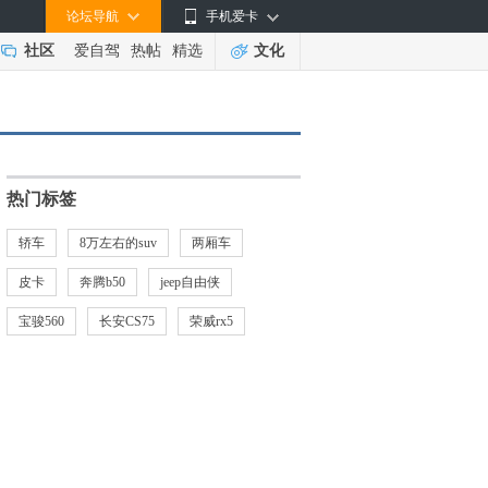
论坛导航
手机爱卡
社区
爱自驾
热帖
精选
文化
热门标签
轿车
8万左右的suv
两厢车
皮卡
奔腾b50
jeep自由侠
宝骏560
长安CS75
荣威rx5