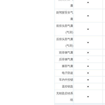
●
囊
副驾驶安全气
●
囊
前排头部气囊
●
(气帘)
后排头部气囊
●
(气帘)
前排侧气囊
●
后排侧气囊
-
膝部气囊
●
电子防盗
●
车内中控锁
●
遥控钥匙
●
无钥匙启动系
●
统