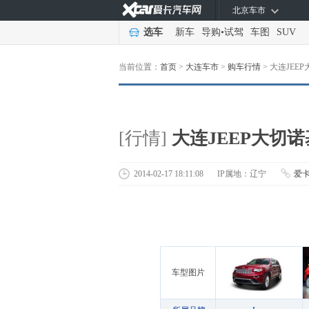
北京车市
选车
新车
导购
•
试驾
车图
SUV
当前位置：
首页
>
大连车市
>
购车行情
>
大连JEE
[行情]
大连JEEP大切
2014-02-17 18:11:08
IP属地：辽宁
爱
车型图片