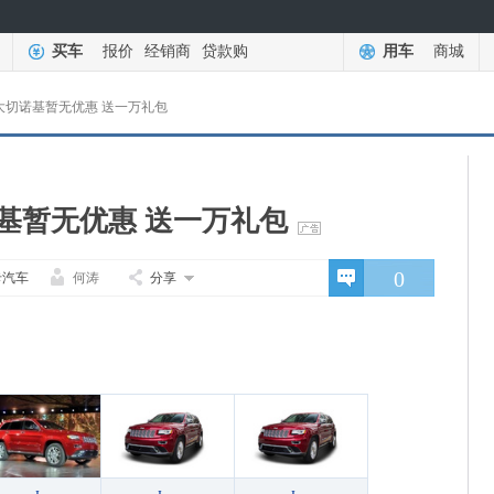
买车
报价
经销商
贷款购
用车
商城
P大切诺基暂无优惠 送一万礼包
诺基暂无优惠 送一万礼包
0
卡汽车
何涛
分享