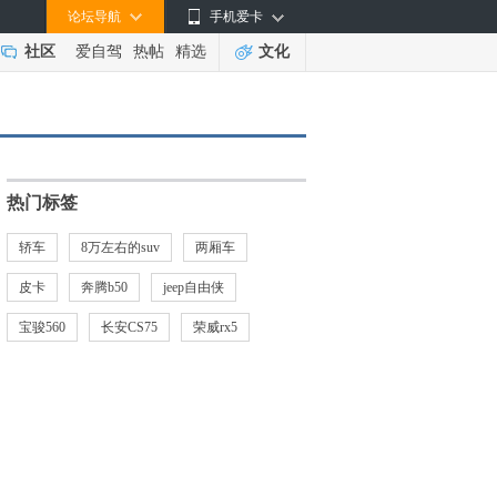
论坛导航
手机爱卡
社区
爱自驾
热帖
精选
文化
热门标签
轿车
8万左右的suv
两厢车
皮卡
奔腾b50
jeep自由侠
宝骏560
长安CS75
荣威rx5