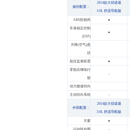
2014款大切诺基
操控配置：
3.6L 舒适导航版
ABS防抱死
●
车身稳定控制
●
(ESP)
升降(空气)悬
挂
胎压监测装置
●
零胎压继续行
-
驶
动力随速转向
主动转向系统
-
2014款大切诺基
外部配置：
3.6L 舒适导航版
天窗
●
运动版包围
-