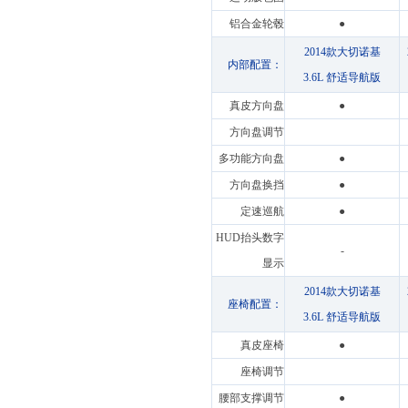
铝合金轮毂
●
2014款大切诺基
内部配置：
3.6L 舒适导航版
真皮方向盘
●
方向盘调节
多功能方向盘
●
方向盘换挡
●
定速巡航
●
HUD抬头数字
-
显示
2014款大切诺基
座椅配置：
3.6L 舒适导航版
真皮座椅
●
座椅调节
腰部支撑调节
●