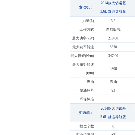
2014款大切诺基
发动机：
3.6L 舒适导航版
排量(L)
3.6
工作方式
自然吸气
最大功率(kW)
210.00
最大功率转速
6350
最大扭矩(N·m)
347.00
最大扭矩转速
4300
(rpm)
燃油
汽油
燃油标号
93
环保标准
2014款大切诺基
变速箱：
3.6L 舒适导航版
挡位个数
8