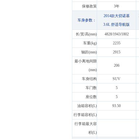
保修政策
3年
2014款大切诺基
车身参数：
3.6L 舒适导航版
长/宽/高(mm)
4828/1943/1802
车重(kg)
2235
轴距(mm)
2915
最小离地间隙
206
(mm)
车身结构
SUV
车门数
5
座位数
5
油箱容积(L)
93.50
行李箱容积(L)
行李箱最大容
积(L)