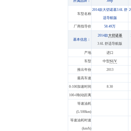
所属品牌：
Jeep
2014款大切诺基3.6L 舒
车型名称
适导航版
厂商指导价
58.49万
2014款
大切诺基
基本信息：
3.6L 舒适导航版
产地
进口
车型
中型
SUV
推出年份
2013
最高车速
0-100加速时间
8.30
100-0制动距离
等速油耗
(L/100km)
等速油耗时速
(km/h)