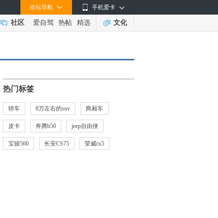
论坛导航
手机爱卡
社区
爱自驾
热帖
精选
文化
热门标签
轿车
8万左右的suv
两厢车
皮卡
奔腾b50
jeep自由侠
宝骏560
长安CS75
荣威rx5