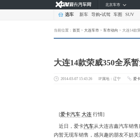
北京车市
选车
新车
导购
•
试驾
车图
SUV
当前位置：
首页
>
大连车市
>
车市动向
>
大连14款
大连14款荣威350全系
2014-03-07 15:43:26
IP属地：辽宁
爱
[
爱卡汽车
大连
行情]
近日，爱卡
汽车
从
大连吉鑫汽车销售服
内暂无现车销售，
感兴趣的朋友不妨关