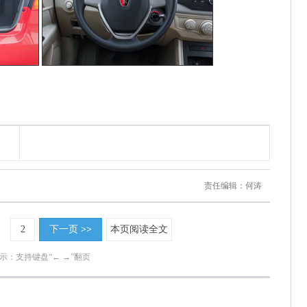
责任编辑：何涛
2
下一页
>>
本页阅读全文
示：支持键盘“← →”翻页