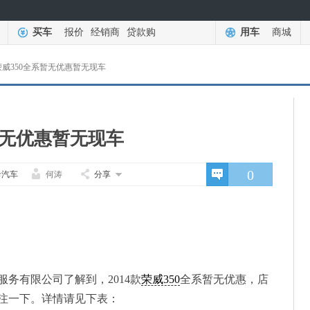
买车
报价
经销商
贷款购
用车
商城
荣威350全系暂无优惠暂无现车
暂无优惠暂无现车
0
卡汽车
何涛
分享
务有限公司了解到，2014款
荣威350
全系暂无优惠，店
注一下。详情请见下表：