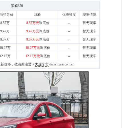
荣威
350
商指导价
现价
优惠幅度
现车情况
8.57万
8.57万元
询底价
--
暂无现车
9.47万
9.47万元
询底价
--
暂无现车
9.37万
9.37万元
询底价
--
暂无现车
10.27万
10.27万元
询底价
--
暂无现车
12.17万
12.17万元
询底价
--
暂无现车
地区最新价格，敬请关注爱卡
大连车市
dalian.xcar.com.cn