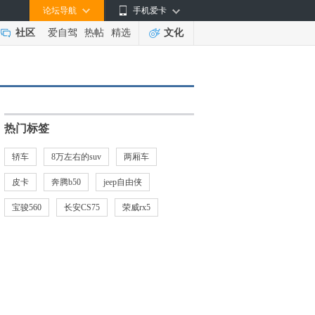
论坛导航
手机爱卡
社区
爱自驾
热帖
精选
文化
热门标签
轿车
8万左右的suv
两厢车
皮卡
奔腾b50
jeep自由侠
宝骏560
长安CS75
荣威rx5