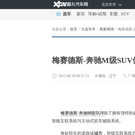
北京车市
选车
新车
导购
•
试驾
车图
SUV
当前位置：
首页
>
大连车市
>
商家商情
>
梅赛德斯-
梅赛德斯-奔驰M级SU
2015-06-18 09:57:23
IP属地：辽宁
厂
梅赛德斯
-
奔驰M级
SUV
除了拥有强悍的
智能互联系统与主动式驻车辅助系统。
身处陌生的道路或
城市
，智能互联系统