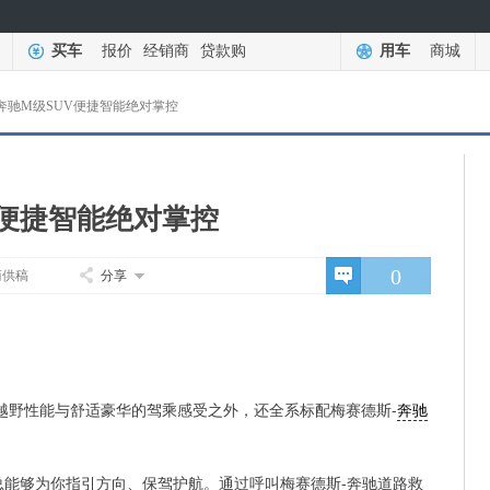
买车
报价
经销商
贷款购
用车
商城
奔驰M级SUV便捷智能绝对掌控
V便捷智能绝对掌控
0
商供稿
分享
越野性能与舒适豪华的驾乘感受之外，还全系标配梅赛德斯-
奔驰
总能够为你指引方向、保驾护航。通过呼叫梅赛德斯-奔驰道路救